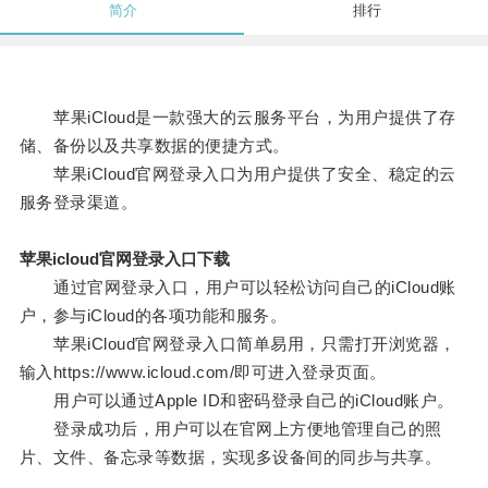
简介
排行
苹果iCloud是一款强大的云服务平台，为用户提供了存
储、备份以及共享数据的便捷方式。
苹果iCloud官网登录入口为用户提供了安全、稳定的云
服务登录渠道。
苹果icloud官网登录入口下载
通过官网登录入口，用户可以轻松访问自己的iCloud账
户，参与iCloud的各项功能和服务。
苹果iCloud官网登录入口简单易用，只需打开浏览器，
输入https://www.icloud.com/即可进入登录页面。
用户可以通过Apple ID和密码登录自己的iCloud账户。
登录成功后，用户可以在官网上方便地管理自己的照
片、文件、备忘录等数据，实现多设备间的同步与共享。