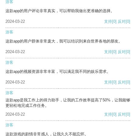
游客
这款app的用户评论非常真实，可以帮助我做出更准确的选择。
2024-03-22
支持
[0]
反对
[0]
游客
这款app的用户群体非常庞大，我可以结识到来自世界各地的朋友。
2024-03-22
支持
[0]
反对
[0]
游客
这款app的视频资源非常丰富，可以满足我不同的娱乐需求。
2024-03-22
支持
[0]
反对
[0]
游客
这款app是我工作上的得力助手，让我的工作效率提高了50%，让我能够
更轻松地完成工作任务。
2024-03-22
支持
[0]
反对
[0]
游客
这款游戏的剧情非常感人，让我久久不能忘怀。