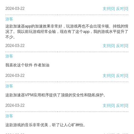
2024-03-22
支持
[0]
反对
[0]
游客
这款加速器app的加速效果非常好，玩游戏再也不会出现卡顿、掉线的情
况了。我以前玩游戏经常会输，现在有了这个app，我的游戏水平提升了
不少。
2024-03-22
支持
[0]
反对
[0]
游客
我喜欢这个软件 作者加油
2024-03-22
支持
[0]
反对
[0]
游客
这款加速器VPM应用程序提供了顶级的安全性和隐私保护。
2024-03-22
支持
[0]
反对
[0]
游客
这款游戏的音乐非常优美，听了让人心旷神怡。