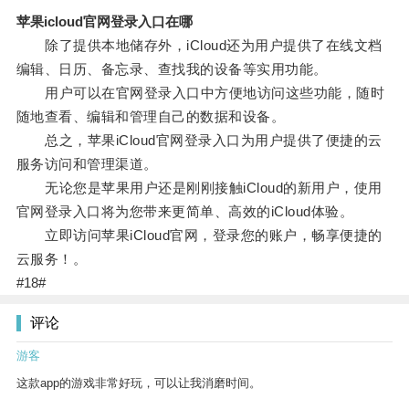
苹果icloud官网登录入口在哪
除了提供本地储存外，iCloud还为用户提供了在线文档
编辑、日历、备忘录、查找我的设备等实用功能。
用户可以在官网登录入口中方便地访问这些功能，随时
随地查看、编辑和管理自己的数据和设备。
总之，苹果iCloud官网登录入口为用户提供了便捷的云
服务访问和管理渠道。
无论您是苹果用户还是刚刚接触iCloud的新用户，使用
官网登录入口将为您带来更简单、高效的iCloud体验。
立即访问苹果iCloud官网，登录您的账户，畅享便捷的
云服务！。
#18#
评论
游客
这款app的游戏非常好玩，可以让我消磨时间。