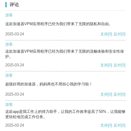
评论
游客
这款加速器VPM应用程序已经为我们带来了无限的隐私和自由。
2025-03-24
支持
[0]
反对
[0]
游客
这款加速器VPM应用程序已经为我们带来了无限的流畅体验和安全性保
护。
2025-03-24
支持
[0]
反对
[0]
游客
超级好用的加速器，妈妈再也不用担心我的学习啦！
2025-03-24
支持
[0]
反对
[0]
游客
这款app是我工作上的得力助手，让我的工作效率提高了50%，让我能够
更轻松地完成工作任务。
2025-03-24
支持
[0]
反对
[0]