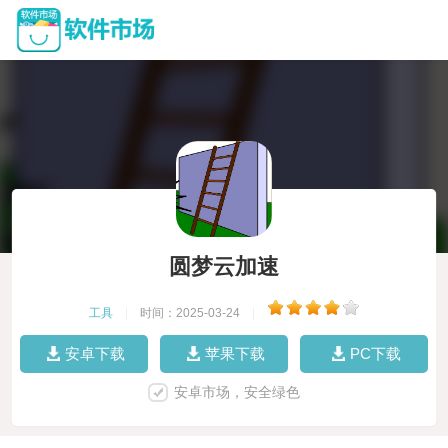
圆梦云加速
工具
|
时间：2025-03-24
|
安卓下载
苹果下载
PC下载
安卓市场，安全绿色