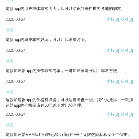
这款app的用户群体非常庞大，我可以结识到来自世界各地的朋友。
2025-03-24
支持
[0]
反对
[0]
游客
这款app的游戏非常好玩，可以让我消磨时间。
2025-03-24
支持
[0]
反对
[0]
游客
这款加速器app的操作非常简单，一键加速就能开启，非常方便。
2025-03-24
支持
[0]
反对
[0]
游客
这款加速器app的价格有点贵，可以适当降低一些。我个人觉得，一款加
速器app的价格应该在50元以下才比较合理。
2025-03-24
支持
[0]
反对
[0]
游客
这款加速器VPM应用程序已经为我们带来了无限的隐私和安全性保护。