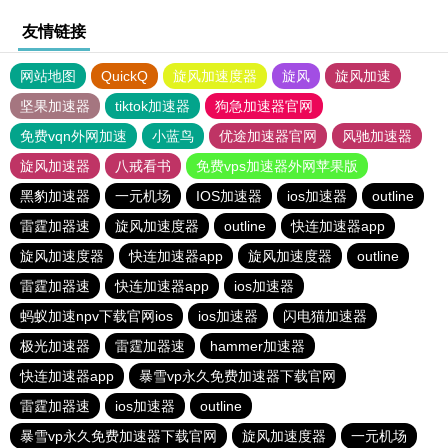
友情链接
网站地图
QuickQ
旋风加速度器
旋风
旋风加速
坚果加速器
tiktok加速器
狗急加速器官网
免费vqn外网加速
小蓝鸟
优途加速器官网
风驰加速器
旋风加速器
八戒看书
免费vps加速器外网苹果版
黑豹加速器
一元机场
IOS加速器
ios加速器
outline
雷霆加器速
旋风加速度器
outline
快连加速器app
旋风加速度器
快连加速器app
旋风加速度器
outline
雷霆加器速
快连加速器app
ios加速器
蚂蚁加速npv下载官网ios
ios加速器
闪电猫加速器
极光加速器
雷霆加器速
hammer加速器
快连加速器app
暴雪vp永久免费加速器下载官网
雷霆加器速
ios加速器
outline
暴雪vp永久免费加速器下载官网
旋风加速度器
一元机场