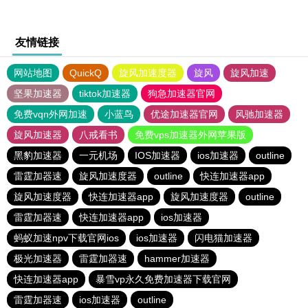
友情链接
网站地图
QuickQ
旋风加速度器
旋风
旋风加速
坚果加速器
tiktok加速器
狗急加速器官网
免费vqn外网加速
小蓝鸟
优途加速器官网
风驰加速器
旋风加速器
八戒看书
免费vps加速器外网苹果版
黑豹加速器
一元机场
IOS加速器
ios加速器
outline
雷霆加器速
旋风加速度器
outline
快连加速器app
旋风加速度器
快连加速器app
旋风加速度器
outline
雷霆加器速
快连加速器app
ios加速器
蚂蚁加速npv下载官网ios
ios加速器
闪电猫加速器
极光加速器
雷霆加器速
hammer加速器
快连加速器app
暴雪vp永久免费加速器下载官网
雷霆加器速
ios加速器
outline