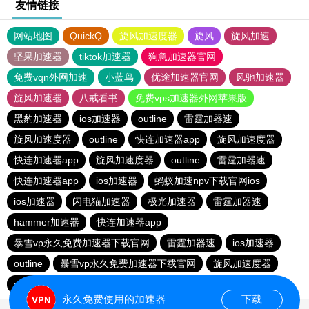
友情链接
网站地图
QuickQ
旋风加速度器
旋风
旋风加速
坚果加速器
tiktok加速器
狗急加速器官网
免费vqn外网加速
小蓝鸟
优途加速器官网
风驰加速器
旋风加速器
八戒看书
免费vps加速器外网苹果版
黑豹加速器
ios加速器
outline
雷霆加器速
旋风加速度器
outline
快连加速器app
旋风加速度器
快连加速器app
旋风加速度器
outline
雷霆加器速
快连加速器app
ios加速器
蚂蚁加速npv下载官网ios
ios加速器
闪电猫加速器
极光加速器
雷霆加器速
hammer加速器
快连加速器app
暴雪vp永久免费加速器下载官网
雷霆加器速
ios加速器
outline
暴雪vp永久免费加速器下载官网
旋风加速度器
一元机场
黑洞加速
永久免费使用的加速器
下载