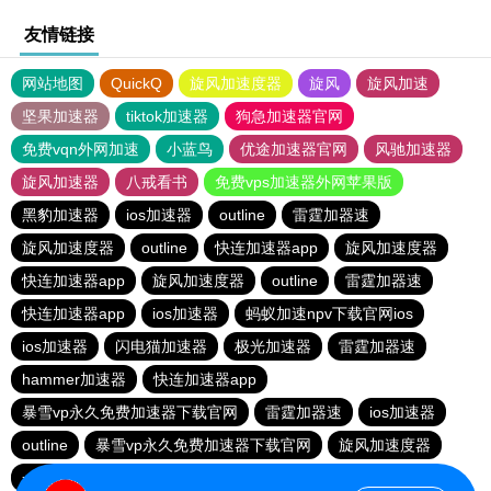
友情链接
网站地图
QuickQ
旋风加速度器
旋风
旋风加速
坚果加速器
tiktok加速器
狗急加速器官网
免费vqn外网加速
小蓝鸟
优途加速器官网
风驰加速器
旋风加速器
八戒看书
免费vps加速器外网苹果版
黑豹加速器
ios加速器
outline
雷霆加器速
旋风加速度器
outline
快连加速器app
旋风加速度器
快连加速器app
旋风加速度器
outline
雷霆加器速
快连加速器app
ios加速器
蚂蚁加速npv下载官网ios
ios加速器
闪电猫加速器
极光加速器
雷霆加器速
hammer加速器
快连加速器app
暴雪vp永久免费加速器下载官网
雷霆加器速
ios加速器
outline
暴雪vp永久免费加速器下载官网
旋风加速度器
一元机场
黑洞加速