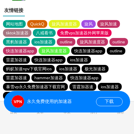
友情链接
网站地图
QuickQ
旋风加速度器
旋风
旋风加速
tiktok加速器
八戒看书
免费vps加速器外网苹果版
黑豹加速器
ios加速器
outline
旋风加速度器
outline
快连加速器app
旋风加速度器
快连加速器app
outline
雷霆加器速
快连加速器app
ios加速器
蚂蚁加速npv下载官网ios
ios加速器
极光加速器
雷霆加器速
hammer加速器
快连加速器app
暴雪vp永久免费加速器下载官网
雷霆加器速
ios加速器
暴雪vp永久免费加速器下载官网
一元机场
黑洞加速
永久免费使用的加速器
下载
0.018435s
首页
安卓
苹果
排行
推荐