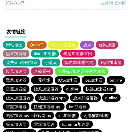
2024-01-27
支持
[0]
反对
[0]
友情链接
网站地图
QuickQ
旋风加速度器
旋风
旋风加速
坚果加速器
tiktok加速器
狗急加速器官网
免费vqn外网加速
小蓝鸟
优途加速器官网
风驰加速器
旋风加速器
八戒看书
免费vps加速器外网苹果版
黑豹加速器
一元机场
IOS加速器
ios加速器
outline
雷霆加器速
旋风加速度器
outline
快连加速器app
旋风加速度器
快连加速器app
旋风加速度器
outline
雷霆加器速
快连加速器app
ios加速器
蚂蚁加速npv下载官网ios
ios加速器
闪电猫加速器
极光加速器
雷霆加器速
hammer加速器